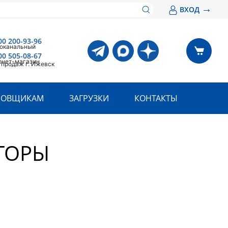
→
ВХОД
00 200-93-96
оканальный
00 505-08-67
рнет-магазин
 продаж г. Ижевск
РОВЩИКАМ
ЗАГРУЗКИ
КОНТАКТЫ
ТОРЫ