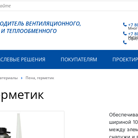
ВОДИТЕЛЬ ВЕНТИЛЯЦИОННОГО,
+7 8
Мног
 И ТЕПЛООБМЕННОГО
+7 8
Инте
Офис
АСЛЕВЫЕ РЕШЕНИЯ
ПОКУПАТЕЛЯМ
ПРОЕКТИ
материалы
Пена, герметик
ерметик
Обеспечива
шириной 10
между элем
снаружи и 