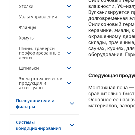
Силиконовый герме
влажности, УФ-изл
Уголки
Вулканизируется п
Узлы управления
долговременная эл
Силиконовый герме
Фланцы
керамике, эмали, 
окрашенному дерев
Хомуты
склады, прачечные
саунах, кухнях, д
Шины, траверсы,
перфорированные
оборудования. Гер
ленты
Шпильки
Следующая продук
Электротехническая
продукция и
Монтажная пена — 
аксессуары
сравнительно быст
Основное ее назна
Пылеуловители и
материалов, зазор
фильтры
Системы
кондиционирования