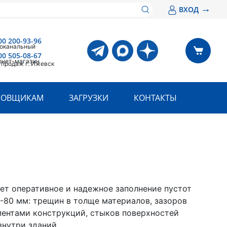
→
ВХОД
00 200-93-96
оканальный
00 505-08-67
рнет-магазин
 продаж г. Ижевск
РОВЩИКАМ
ЗАГРУЗКИ
КОНТАКТЫ
ет оперативное и надежное заполнение пустот
-80 мм: трещин в толще материалов, зазоров
ентами конструкций, стыков поверхностей
внутри зданий.