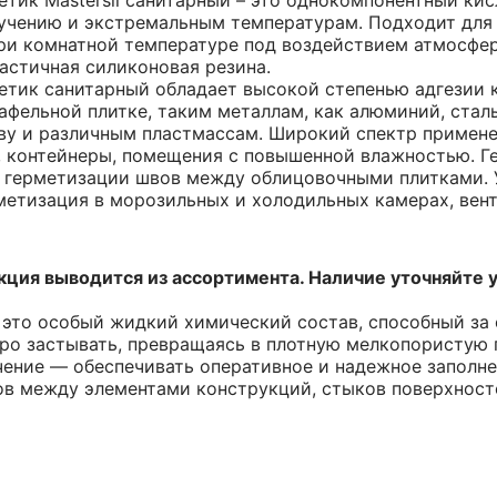
тик Mastersil санитарный – это однокомпонентный кис
учению и экстремальным температурам. Подходит для
ри комнатной температуре под воздействием атмосфер
астичная силиконовая резина.
тик санитарный обладает высокой степенью адгезии к 
кафельной плитке, таким металлам, как алюминий, стал
у и различным пластмассам. Широкий спектр применен
, контейнеры, помещения с повышенной влажностью. Г
ля герметизации швов между облицовочными плитками. 
метизация в морозильных и холодильных камерах, вен
ция выводится из ассортимента. Наличие уточняйте 
это особый жидкий химический состав, способный за 
ро застывать, превращаясь в плотную мелкопористую
чение — обеспечивать оперативное и надежное заполн
ов между элементами конструкций, стыков поверхност