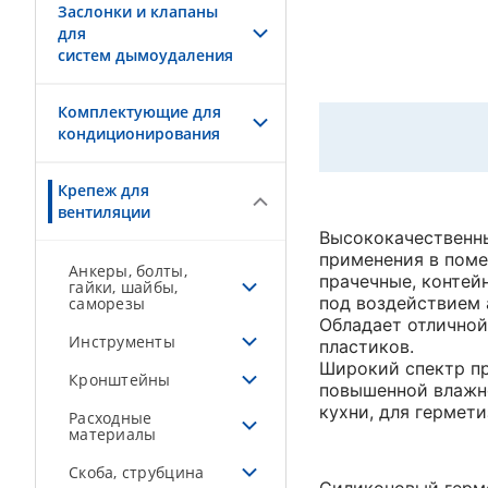
Заслонки и клапаны
для
систем дымоудаления
Комплектующие для
кондиционирования
Крепеж для
вентиляции
Высококачественн
применения в поме
Анкеры, болты,
прачечные, контей
гайки, шайбы,
под воздействием 
саморезы
Обладает отличной
Инструменты
пластиков.
Широкий спектр пр
Кронштейны
повышенной влажно
кухни, для гермет
Расходные
материалы
Скоба, струбцина